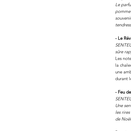
Le parfu
pomme a
souveni
tendress
- Le Rév
SENTEUR
sûre ra
Les note
la chale
une amb
durant l
- Feu de
SENTEUR
Une sent
les rire
de Noël