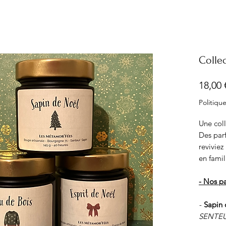
Colle
18,00 
Politique
Une coll
Des parf
reviviez
en famil
- Nos p
-
Sapin 
SENTEUR