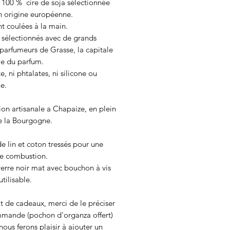
 100 % cire de soja sélectionnée
n origine européenne.
nt coulées à la main.
 sélectionnés avec de grands
parfumeurs de Grasse, la capitale
e du parfum.
te, ni phtalates, ni silicone ou
e.
on artisanale a Chapaize, en plein
e la Bourgogne.
 lin et coton tressés pour une
le combustion.
erre noir mat avec bouchon à vis
utilisable.
git de cadeaux, merci de le préciser
mmande (pochon d'organza offert)
nous ferons plaisir à ajouter un