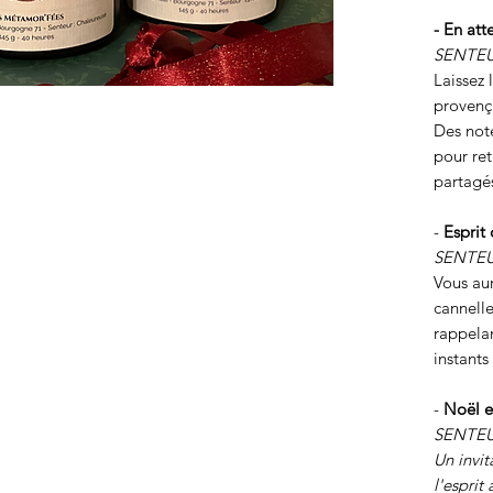
- En at
SENTEUR
Laissez 
provença
Des not
pour re
partagé
-
Esprit
SENTEUR
Vous aur
cannelle
rappelan
instant
-
Noël e
SENTEU
Un invit
l'esprit