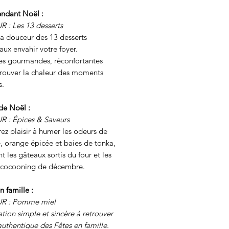
tendant Noël :
 : Les 13 desserts
la douceur des 13 desserts
ux envahir votre foyer.
es gourmandes, réconfortantes
trouver la chaleur des moments
s.
 de Noël :
 : Épices & Saveurs
ez plaisir à humer les odeurs de
, orange épicée et baies de tonka,
t les gâteaux sortis du four et les
s cocooning de décembre.
n famille :
R : Pomme miel
ation simple et sincère à retrouver
 authentique des Fêtes en famille.