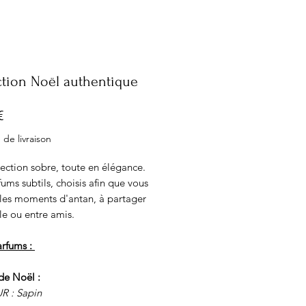
ction Noël authentique
Prix
€
 de livraison
ection sobre, toute en élégance.
ums subtils, choisis afin que vous
 les moments d'antan, à partager
le ou entre amis.
arfums :
de Noël :
 : Sapin