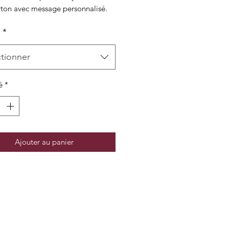
arton avec message personnalisé.
m
*
ctionner
é
*
Ajouter au panier