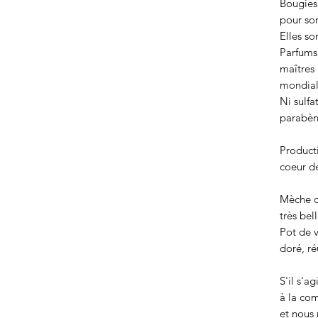
Bougies
pour so
Elles so
Parfums
maîtres 
mondial
Ni sulfa
parabèn
Producti
coeur d
Mèche de
très bel
Pot de v
doré, ré
S'il s'a
à la co
et nous 