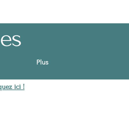
es
Plus
uez ici !