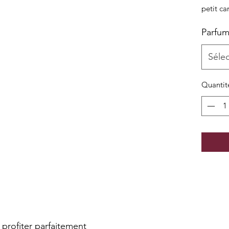
petit c
Parfu
Séle
Quantit
rofiter parfaitement