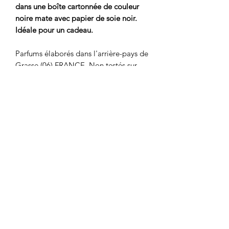
dans une boîte cartonnée de couleur
noire mate avec papier de soie noir.
Idéale pour un cadeau.
Parfums élaborés dans l'arrière-pays de
Grasse (06) FRANCE. Non testés sur
animaux pour respecter notre
philosophie.
Cire de soja 100 % éco-
responsable d'origine européenne
(soja sans OGM)
Mèche de coton et lin tressés offrant
une très belle mèche de
combustion.
Pot de verre noir mat avec bouchon
à vis doré, réutilisable.
150 g de cire pour 40 à 45 heures
de bonheur olfactif.